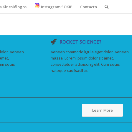
a Kinesiólogos
Instagram SOKIP
Contacto
ROCKET SCIENCE?
dolor. Aenean
Aenean commodo ligula eget dolor. Aenean
amet,
massa. Lorem ipsum dolor sit amet,
um sociis
consectetuer adipiscing elit. Cum sociis
natoque
sadfsadfas
Learn More