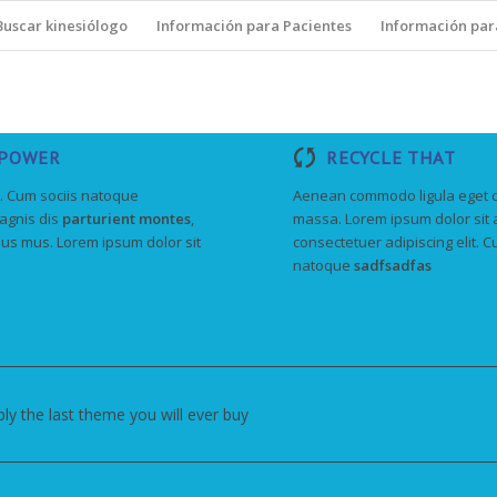
Buscar kinesiólogo
Información para Pacientes
Información par
 POWER
RECYCLE THAT
 Cum sociis natoque
Aenean commodo ligula eget 
agnis dis
parturient montes
,
massa. Lorem ipsum dolor sit 
lus mus. Lorem ipsum dolor sit
consectetuer adipiscing elit. C
natoque
sadfsadfas
ly the last theme you will ever buy