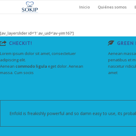
Inicio
Quiénes somos
[av_layerslider id=’1′ av_uid=’av-yim167′]
CHECKIT!
GREEN
Lorem ipsum dolor sit amet, consectetuer
Aenean massa.
adipiscing elit.
penatibus et m
Aenean
commodo ligula
eget dolor. Aenean
nascetur ridicu
massa. Cum sociis
amet
Enfold is freakishly powerful and so damn easy to use, its probab