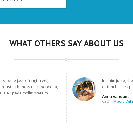
TOLOGÍA 2018
WHAT OTHERS SAY ABOUT US
 pede justo, fringilla vel,
In enim justo, rh
im justo, rhoncus ut, imperdiet a,
dictum felis eu p
elis eu pede mollis pretium.
Anna Vandana
CEO
–
Media Wiki