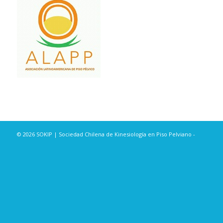
© 2026 SOKIP | Sociedad Chilena de Kinesiología en Piso Pelviano -