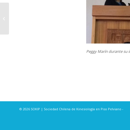
¿Qué es el piso
Pélvico?
Peggy Marín durante su i
© 2026 SOKIP | Sociedad Chilena de Kinesiología en Piso Pelviano -