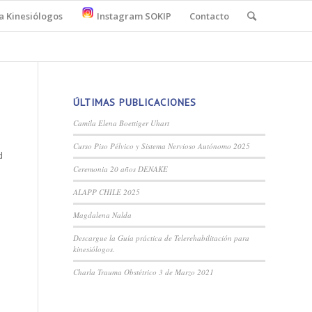
a Kinesiólogos
Instagram SOKIP
Contacto
ÚLTIMAS PUBLICACIONES
Camila Elena Boettiger Uhart
Curso Piso Pélvico y Sistema Nervioso Autónomo 2025
d
Ceremonia 20 años DENAKE
ALAPP CHILE 2025
Magdalena Nalda
Descargue la Guía práctica de Telerehabilitación para
kinesiólogos.
Charla Trauma Obstétrico 3 de Marzo 2021