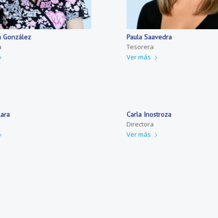
a González
Paula Saavedra
a
Tesorera
Ver más
Lara
Carla Inostroza
Directora
Ver más