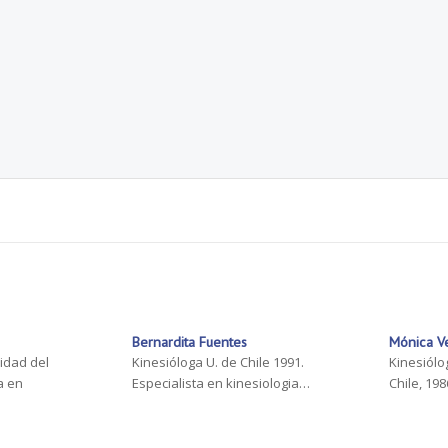
Bernardita Fuentes
Mónica V
idad del
Kinesióloga U. de Chile 1991.
Kinesiólo
a en
Especialista en kinesiologia…
Chile, 19