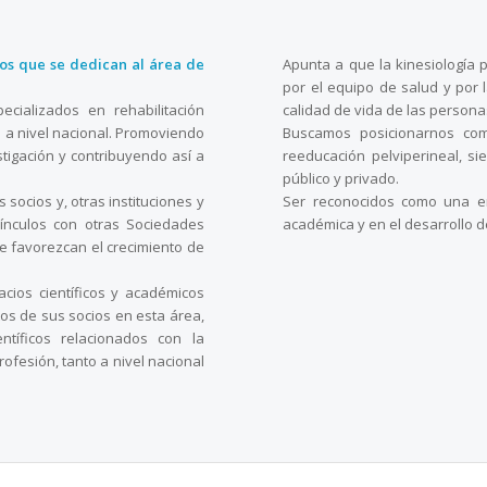
gos que se dedican al área de
Apunta a que la kinesiología 
por el equipo de salud y por 
cializados en rehabilitación
calidad de vida de las persona
s a nivel nacional. Promoviendo
Buscamos posicionarnos com
stigación y contribuyendo así a
reeducación pelviperineal, si
público y privado.
 socios y, otras instituciones y
Ser reconocidos como una en
ínculos con otras Sociedades
académica y en el desarrollo d
ue favorezcan el crecimiento de
acios científicos y académicos
tos de sus socios en esta área,
ntíficos relacionados con la
rofesión, tanto a nivel nacional