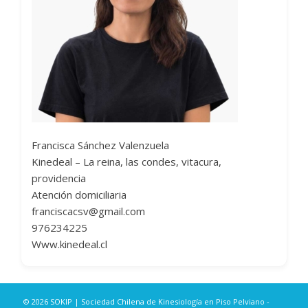
Francisca Sánchez Valenzuela
Kinedeal – La reina, las condes, vitacura,
providencia
Atención domiciliaria
franciscacsv@gmail.com
976234225
Www.kinedeal.cl
© 2026 SOKIP | Sociedad Chilena de Kinesiología en Piso Pelviano -