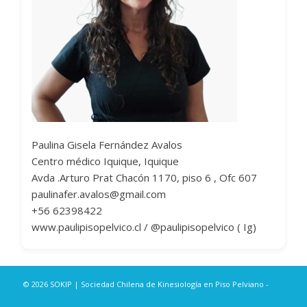
Paulina Gisela Fernández Avalos
Centro médico Iquique, Iquique
Avda .Arturo Prat Chacón 1170, piso 6 , Ofc 607
paulinafer.avalos@gmail.com
+56 62398422
www.paulipisopelvico.cl / @paulipisopelvico ( Ig)
© 2026 SOKIP | Sociedad Chilena de Kinesiología en Piso Pelviano -