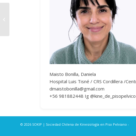
Claudia Norambuena Oyarzún
Maisto Bonilla, Daniela
Hospital Luis Tisné / CRS Cordillera /Cen
dmaistobonilla@gmail.com
+56 981882448 Ig @kine_de_pisopelvico
© 2026 SOKIP | Sociedad Chilena de Kinesiología en Piso Pelviano -