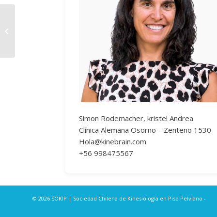
Katherinne Albornoz Rosales
Simon Rodemacher, kristel Andrea
Clínica Alemana Osorno – Zenteno 1530
Hola@kinebrain.com
+56 998475567
© 2026 SOKIP | Sociedad Chilena de Kinesiología en Piso Pelviano -