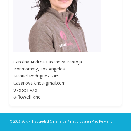
Carolina Andrea Casanova Pantoja
Ironmommy, Los Angeles
Manuel Rodriguez 245
Casanova.kine@gmail.com
975551476
@flowell_kine
© 2026 SOKIP | Sociedad Chilena de Kinesiología en Piso Pelviano -