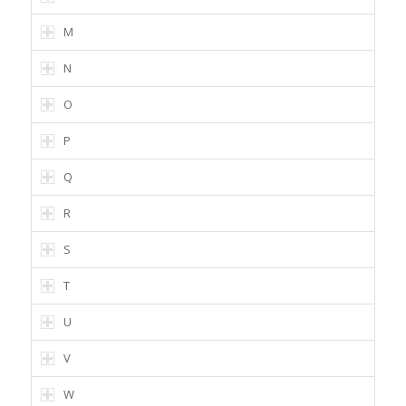
M
N
O
P
Q
R
S
T
U
V
W